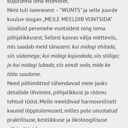
kujutlema oma ettevõtet.
Nimi tuli iseenesest – "WUNTS" ja selle juurde
kuuluv slogan „MEILE MEELDIB VUNTSIDA”
sündisid peremehe vuntsidest ning tema
põhjalikkusest. Sellest kasvas välja mõtteviis,
mis saadab meid tänaseni:
kui midagi ehitada,
siis südamega; kui midagi kujundada, siis stiiliga;
ja kui midagi lubada, siis ainult seda, mida ka
täita suudame.
Need põhimõtted tähendavad meie jaoks
detailide lihvimist, põhjalikkust ja rõõmu
tehtud tööst. Meile meeldivad harmooniliselt
kaunid lõpptulemused, milles pole unustatud
praktilisuse, kestlikkuse ja ökoloogilisuse