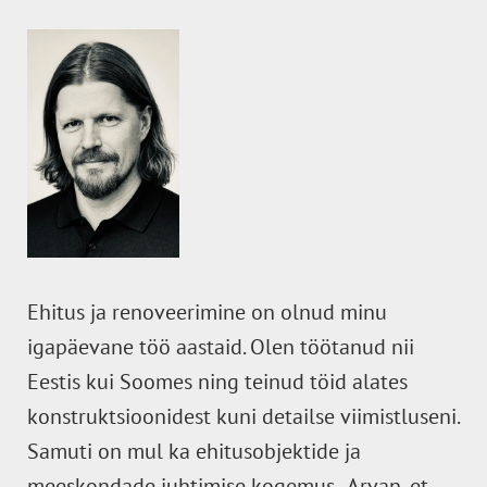
Ehitus ja renoveerimine on olnud minu
igapäevane töö aastaid. Olen töötanud nii
Eestis kui Soomes ning teinud töid alates
konstruktsioonidest kuni detailse viimistluseni.
Samuti on mul ka ehitusobjektide ja
meeskondade juhtimise kogemus. Arvan, et