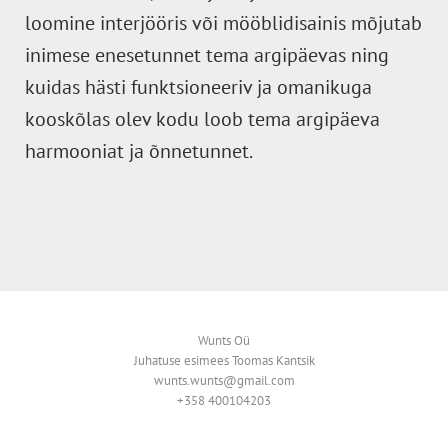
loomine interjööris või mööblidisainis mõjutab
inimese enesetunnet tema argipäevas ning
kuidas hästi funktsioneeriv ja omanikuga
kooskõlas olev kodu loob tema argipäeva
harmooniat ja õnnetunnet.
Wunts Oü
Juhatuse esimees Toomas Kantsik
wunts.wunts@gmail.com
+358 400104203