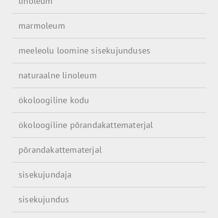
linoleum
marmoleum
meeleolu loomine sisekujunduses
naturaalne linoleum
ökoloogiline kodu
ökoloogiline põrandakattematerjal
põrandakattematerjal
sisekujundaja
sisekujundus