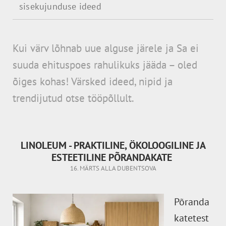
sisekujunduse ideed
Kui värv lõhnab uue alguse järele ja Sa ei
suuda ehituspoes
rahulikuks jääda – oled
õiges kohas! Värsked ideed, nipid ja
trendijutud otse tööpõllult.
LINOLEUM - PRAKTILINE, ÖKOLOOGILINE JA
ESTEETILINE PÕRANDAKATE
16. MÄRTS
ALLA DUBENTSOVA
Põranda
katetest