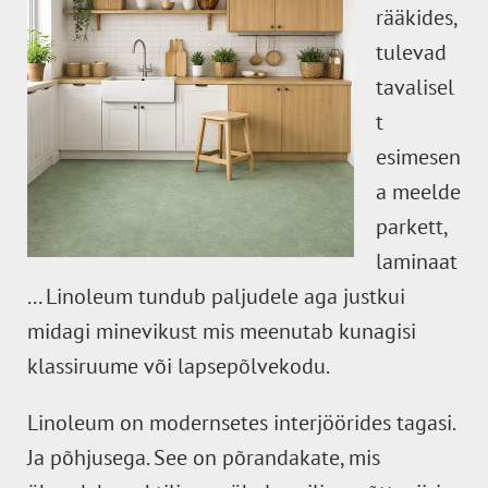
rääkides,
tulevad
tavalisel
t
esimesen
a meelde
parkett,
laminaat
... Linoleum tundub paljudele aga justkui
midagi minevikust mis meenutab kunagisi
klassiruume või lapsepõlvekodu.
Linoleum on modernsetes interjöörides tagasi.
Ja põhjusega. See on põrandakate, mis