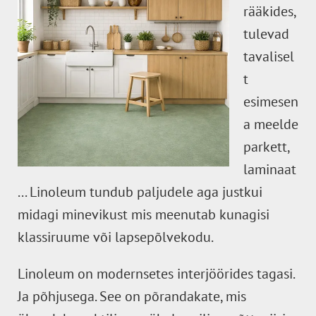
rääkides,
tulevad
tavalisel
t
esimesen
a meelde
parkett,
laminaat
... Linoleum tundub paljudele aga justkui
midagi minevikust mis meenutab kunagisi
klassiruume või lapsepõlvekodu.
Linoleum on modernsetes interjöörides tagasi.
Ja põhjusega. See on põrandakate, mis