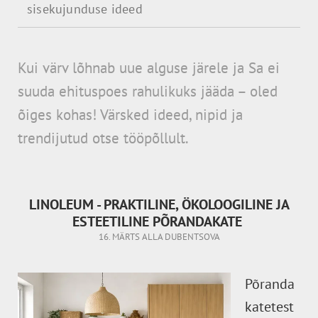
sisekujunduse ideed
Kui värv lõhnab uue alguse järele ja Sa ei
suuda ehituspoes
rahulikuks jääda – oled
õiges kohas! Värsked ideed, nipid ja
trendijutud otse tööpõllult.
LINOLEUM - PRAKTILINE, ÖKOLOOGILINE JA
ESTEETILINE PÕRANDAKATE
16. MÄRTS
ALLA DUBENTSOVA
Põranda
katetest