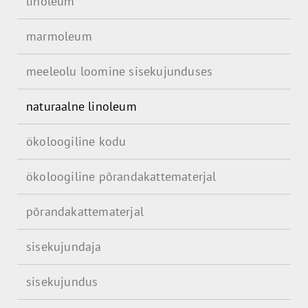
linoleum
marmoleum
meeleolu loomine sisekujunduses
naturaalne linoleum
ökoloogiline kodu
ökoloogiline põrandakattematerjal
põrandakattematerjal
sisekujundaja
sisekujundus