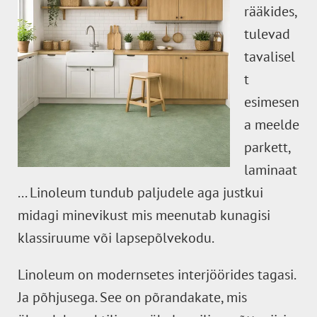
rääkides,
tulevad
tavalisel
t
esimesen
a meelde
parkett,
laminaat
... Linoleum tundub paljudele aga justkui
midagi minevikust mis meenutab kunagisi
klassiruume või lapsepõlvekodu.
Linoleum on modernsetes interjöörides tagasi.
Ja põhjusega. See on põrandakate, mis