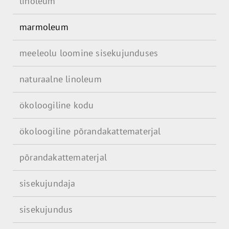
linoleum
marmoleum
meeleolu loomine sisekujunduses
naturaalne linoleum
ökoloogiline kodu
ökoloogiline põrandakattematerjal
põrandakattematerjal
sisekujundaja
sisekujundus