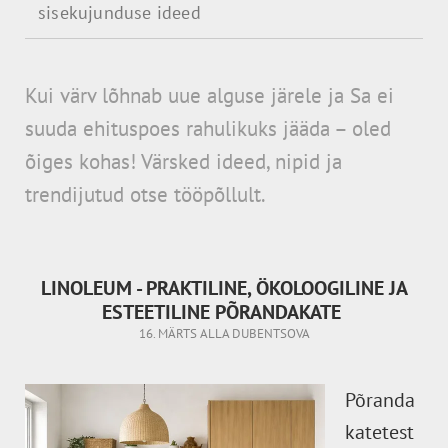
sisekujunduse ideed
Kui värv lõhnab uue alguse järele ja Sa ei
suuda ehituspoes
rahulikuks jääda – oled
õiges kohas! Värsked ideed, nipid ja
trendijutud otse tööpõllult.
LINOLEUM - PRAKTILINE, ÖKOLOOGILINE JA
ESTEETILINE PÕRANDAKATE
16. MÄRTS
ALLA DUBENTSOVA
Põranda
katetest