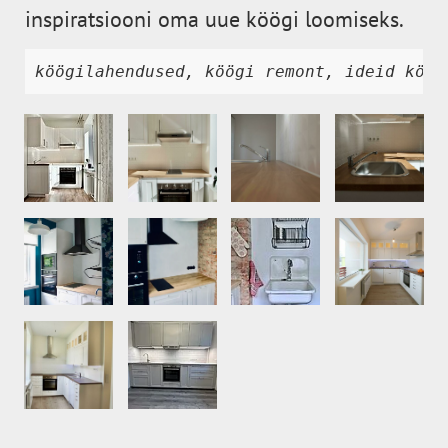
inspiratsiooni oma uue köögi loomiseks.
köögilahendused, köögi remont, ideid köög